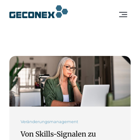
Skip
to
Toggle
content
Navigat
Dienstleistungen
Lösungen
Unternehmen
DE
Europa
Veränderungsmanagement
Von Skills-Signalen zu