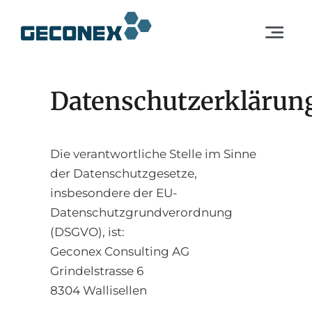
Skip
to
Toggle
content
Navigat
Dienstleistungen
Datenschutzerklärun
Lösungen
Die verantwortliche Stelle im Sinne
Unternehmen
der Datenschutzgesetze,
insbesondere der EU-
DE
Datenschutzgrundverordnung
(DSGVO), ist:
Geconex Consulting AG
Europa
Grindelstrasse 6
8304 Wallisellen