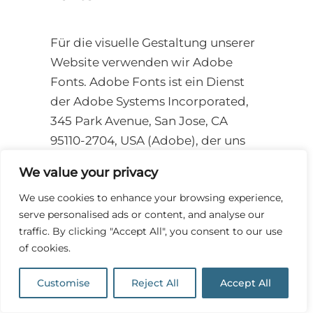
Für die visuelle Gestaltung unserer
Website verwenden wir Adobe
Fonts. Adobe Fonts ist ein Dienst
der Adobe Systems Incorporated,
345 Park Avenue, San Jose, CA
95110-2704, USA (Adobe), der uns
Zugriff auf eine
We value your privacy
Schriftartenbibliothek gewährt. Um
We use cookies to enhance your browsing experience,
die von uns verwendeten
serve personalised ads or content, and analyse our
Schriftarten zu integrieren, muss Ihr
traffic. By clicking "Accept All", you consent to our use
Browser eine Verbindung zu einem
of cookies.
Adobe-Server in den USA herstellen
und die für unsere Website
Customise
Reject All
Accept All
erforderliche Schriftart