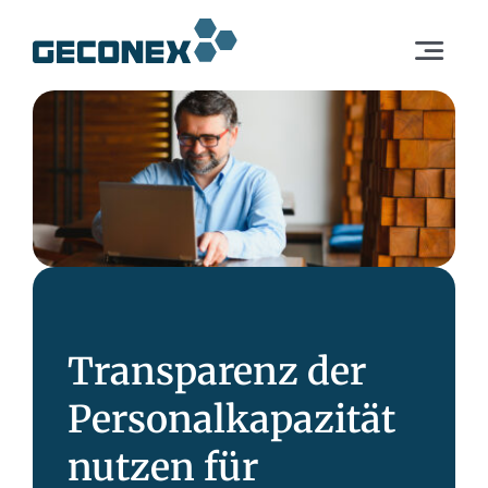
Skip
to
Toggle
content
Navigat
Dienstleistungen
Lösungen
Unternehmen
DE
Transparenz der
Europa
Personalkapazität
nutzen für