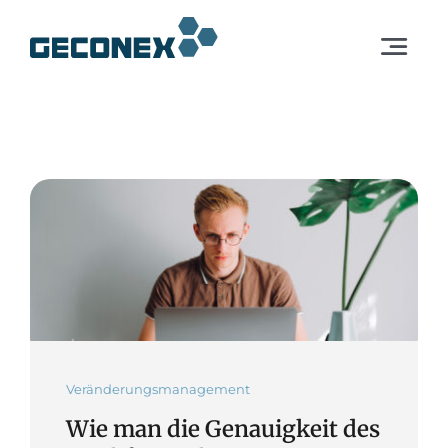
Skip
to
Toggle
content
Navigat
Dienstleistungen
Lösungen
Unternehmen
DE
Europa
Veränderungsmanagement
Wie man die Genauigkeit des